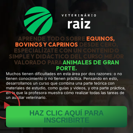
APRENDE TODO SOBRE
EQUINOS,
BOVINOS Y CAPRINOS
DESDE CERO,
ESPECIALÍZATE CON UN CONTENIDO
SIMPLE Y DIDÁCTICO DEL CURSO MEJOR
VALORADO PARA
ANIMALES DE GRAN
PORTE.
Muchos tienen dificultades en esta área por dos razones: o no
tienen conocimiento o no tienen práctica. Pensando en esto,
desarrollamos un curso que combina una parte teórica con
materiales de estudio, como guías y videos, y otra parte práctica,
en la que la profesora muestra cómo realizar todas las tareas de
un auxiliar veterinario.
HAZ CLIC AQUÍ PARA
INSCRIBIRTE