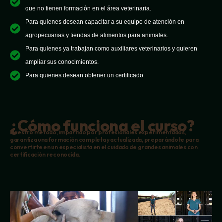
que no tienen formación en el área veterinaria.
Para quienes desean capacitar a su equipo de atención en
agropecuarias y tiendas de alimentos para animales.
Para quienes ya trabajan como auxiliares veterinarios y quieren
ampliar sus conocimientos.
Para quienes desean obtener un certificado
¿Cómo funciona el curso?
Nuestro método, impartido por profesionales experimentados,
garantiza una formación completa y actualizada, preparándote para
convertirte en un especialista en el cuidado de grandes animales con
certificación reconocida.