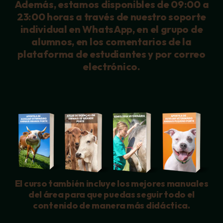
Además, estamos disponibles de 09:00 a
23:00 horas a través de nuestro soporte
individual en WhatsApp, en el grupo de
alumnos, en los comentarios de la
plataforma de estudiantes y por correo
electrónico.
El curso también incluye los mejores manuales
del área para que puedas seguir todo el
contenido de manera más didáctica.