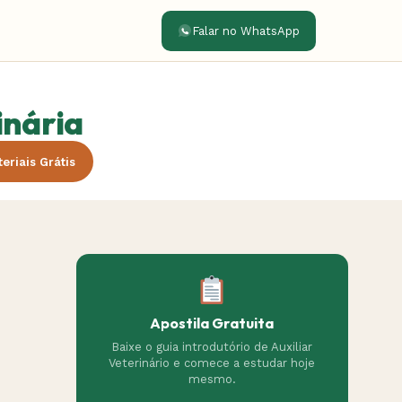
Falar no WhatsApp
inária
eriais Grátis
Apostila Gratuita
Baixe o guia introdutório de Auxiliar
Veterinário e comece a estudar hoje
mesmo.