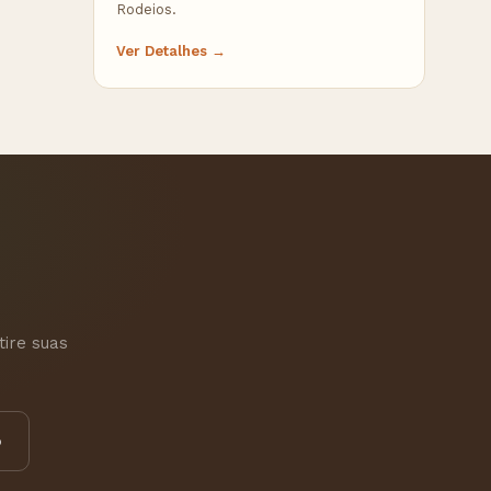
Rodeios.
Ver Detalhes →
tire suas
p