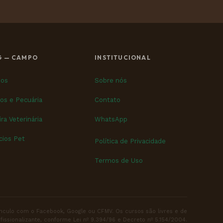
G — CAMPO
INSTITUCIONAL
nos
Sobre nós
os e Pecuária
Contato
ira Veterinária
WhatsApp
ios Pet
Política de Privacidade
Termos de Uso
ínculo com o Facebook, Google ou CFMV. Os cursos são livres e de
fissionalizante, conforme Lei nº 9.394/96 e Decreto nº 5.154/2004.