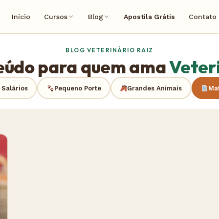
Início
Cursos
Blog
Apostila Grátis
Contato
BLOG VETERINÁRIO RAIZ
eúdo para quem ama
Veter
 Salários
Pequeno Porte
Grandes Animais
Mat