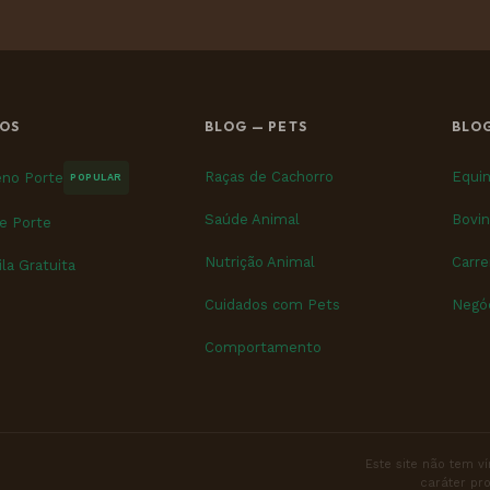
OS
BLOG — PETS
BLO
Raças de Cachorro
Equi
no Porte
POPULAR
Saúde Animal
Bovin
e Porte
Nutrição Animal
Carre
la Gratuita
Cuidados com Pets
Negóc
Comportamento
Este site não tem v
caráter pro