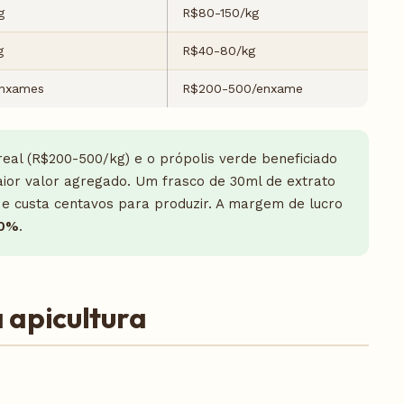
g
R$80-150/kg
g
R$40-80/kg
enxames
R$200-500/enxame
real (R$200-500/kg) e o própolis verde beneficiado
aior valor agregado. Um frasco de 30ml de extrato
e custa centavos para produzir. A margem de lucro
0%
.
apicultura