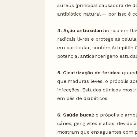
aureus (principal causadora de d
antibiótico natural — por isso é
4. Ação antioxidante:
rico em fla
radicais livres e protege as célula
em particular, contém Artepillin
potencial anticancerígeno estuda
5. Cicatrização de feridas:
quando
queimaduras leves, o própolis ace
infecções. Estudos clínicos most
em pés de diabéticos.
6. Saúde bucal:
o própolis é ampl
cáries, gengivites e aftas, devid
mostram que enxaguantes com pr