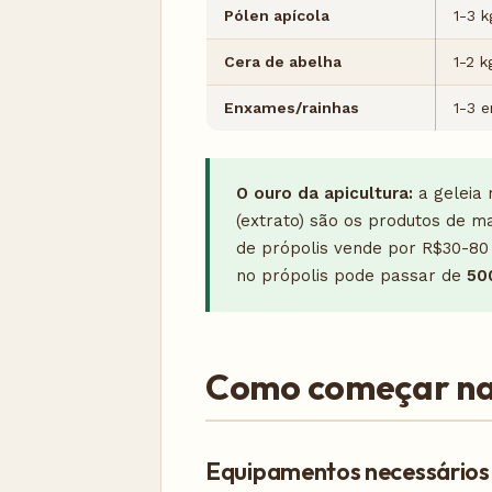
Pólen apícola
1-3 k
Cera de abelha
1-2 k
Enxames/rainhas
1-3 
O ouro da apicultura:
a geleia 
(extrato) são os produtos de m
de própolis vende por R$30-80 
no própolis pode passar de
50
Como começar na 
Equipamentos necessários