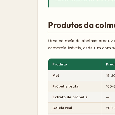
Produtos da colme
Uma colmeia de abelhas produz
comercializáveis, cada um com s
Produto
Prod
Mel
15-3
Própolis bruta
100-
Extrato de própolis
—
Geleia real
200-