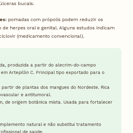
lceras bucais.
es:
pomadas com própolis podem reduzir os
o de herpes oral e genital. Alguns estudos indicam
ciclovir (medicamento convencional).
da, produzida a partir do alecrim-do-campo
a em Artepillin C. Principal tipo exportado para o
 partir de plantas dos mangues do Nordeste. Rica
ovascular e antitumoral.
 de origem botânica mista. Usada para fortalecer
mplemento natural e não substitui tratamento
fissional de saúde.