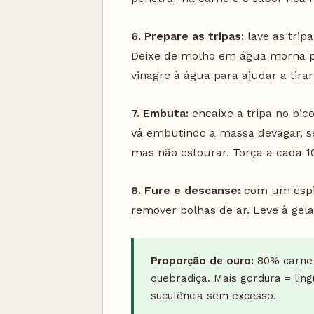
6. Prepare as tripas:
lave as trip
Deixe de molho em água morna po
vinagre à água para ajudar a tirar
7. Embuta:
encaixe a tripa no bic
vá embutindo a massa devagar, se
mas não estourar. Torça a cada 
8. Fure e descanse:
com um espin
remover bolhas de ar. Leve à gel
Proporção de ouro:
80% carne 
quebradiça. Mais gordura = ling
suculência sem excesso.