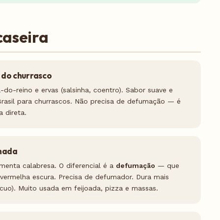
caseira
 do churrasco
-do-reino e ervas (salsinha, coentro). Sabor suave e
Brasil para churrascos. Não precisa de defumação — é
 direta.
umada
menta calabresa. O diferencial é a
defumação
— que
vermelha escura. Precisa de defumador. Dura mais
uo). Muito usada em feijoada, pizza e massas.