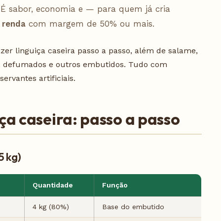
É sabor, economia e — para quem já cria
 renda
com margem de 50% ou mais.
azer linguiça caseira passo a passo, além de salame,
a, defumados e outros embutidos. Tudo com
rvantes artificiais.
ça caseira: passo a passo
5 kg)
Quantidade
Função
4 kg (80%)
Base do embutido