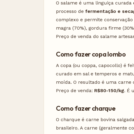
O salame é uma linguiça curada 
processo de
fermentação e sec
complexo e permite conservação s
magra (70%), gordura firme (30%),
Preço de venda do salame artesa
Como fazer copa lombo
A copa (ou coppa, capocollo) é f
curado em sal e temperos e matur
moída. O resultado é uma carne 
Preço de venda:
R$80-150/kg
. É 
Como fazer charque
O charque é carne bovina salgada
brasileiro. A carne (geralmente c