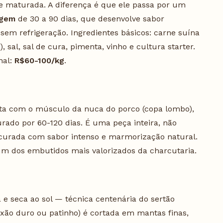
e maturada. A diferença é que ele passa por um
agem
de 30 a 90 dias, que desenvolve sabor
em refrigeração. Ingredientes básicos: carne suína
 sal, sal de cura, pimenta, vinho e cultura starter.
nal:
R$60-100/kg
.
eita com o músculo da nuca do porco (copa lombo),
ado por 60-120 dias. É uma peça inteira, não
curada com sabor intenso e marmorização natural.
um dos embutidos mais valorizados da charcutaria.
 e seca ao sol — técnica centenária do sertão
oxão duro ou patinho) é cortada em mantas finas,