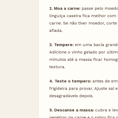
2. Moa a carne:
passe pelo moedor
linguiça caseira fica melhor co
carne. Se não tiver moedor, cor
afiada.
3. Tempere:
em uma bacia grande
Adicione o vinho gelado por últi
minutos até a massa ficar homog
textura.
4. Teste o tempero:
antes de emb
frigideira para provar. Ajuste sal
desagradáveis depois.
5. Descanse a massa:
cubra e lev
penetrar na carne e o sabor fica