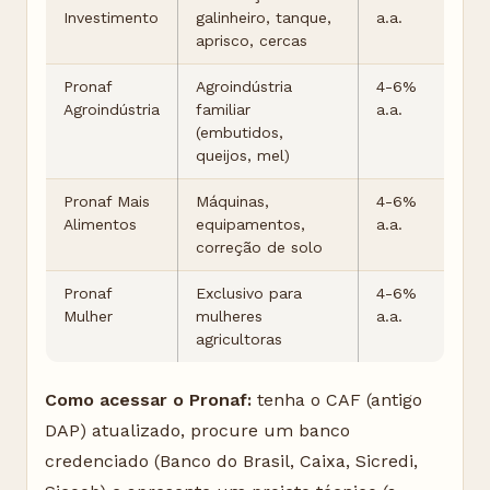
Investimento
galinheiro, tanque,
a.a.
aprisco, cercas
Pronaf
Agroindústria
4-6%
Agroindústria
familiar
a.a.
(embutidos,
queijos, mel)
Pronaf Mais
Máquinas,
4-6%
Alimentos
equipamentos,
a.a.
correção de solo
Pronaf
Exclusivo para
4-6%
Mulher
mulheres
a.a.
agricultoras
Como acessar o Pronaf:
tenha o CAF (antigo
DAP) atualizado, procure um banco
credenciado (Banco do Brasil, Caixa, Sicredi,