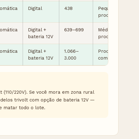
omática
Digital
438
Pequeno
produtor
omática
Digital +
639–699
Médio
bateria 12V
produtor
omática
Digital +
1.066–
Produção
bateria 12V
3.000
comercial
lt (110/220V). Se você mora em zona rural
odelos trivolt com opção de bateria 12V —
 matar todo o lote.