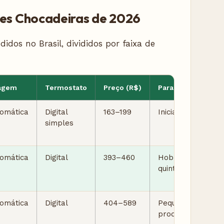
es Chocadeiras de 2026
dos no Brasil, divididos por faixa de
ragem
Termostato
Preço (R$)
Para quem
omática
Digital
163–199
Iniciante
simples
omática
Digital
393–460
Hobby /
quintal
omática
Digital
404–589
Pequeno
produtor