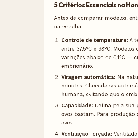
5 Critérios Essenciais na H
Antes de comparar modelos, ent
na escolha:
Controle de temperatura:
A t
entre 37,5°C e 38°C. Modelos
variações abaixo de 0,1°C — c
embrionário.
Viragem automática:
Na natur
minutos. Chocadeiras automát
humana, evitando que o embr
Capacidade:
Defina pela sua 
ovos bastam. Para produção 
ovos.
Ventilação forçada:
Ventilado